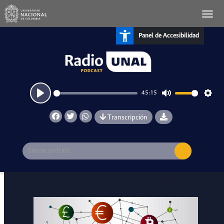
Panel de Accesibilidad
45:15
Play
Mute
Setti
Transcripción