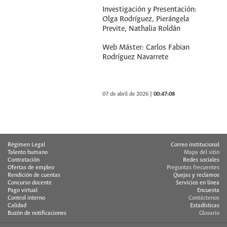
Investigación y Presentación:
Olga Rodríguez, Pierángela
Previte, Nathalia Roldán
Web Máster: Carlos Fabian
Rodríguez Navarrete
07 de abril de 2026
|
00:47:08
Régimen Legal
Correo institucional
Talento humano
Mapa del sitio
Contratación
Redes sociales
Ofertas de empleo
Preguntas frecuentes
Rendición de cuentas
Quejas y reclamos
Concurso docente
Servicios en línea
Pago virtual
Encuesta
Control interno
Contáctenos
Calidad
Estadísticas
Buzón de notificaciones
Glosario