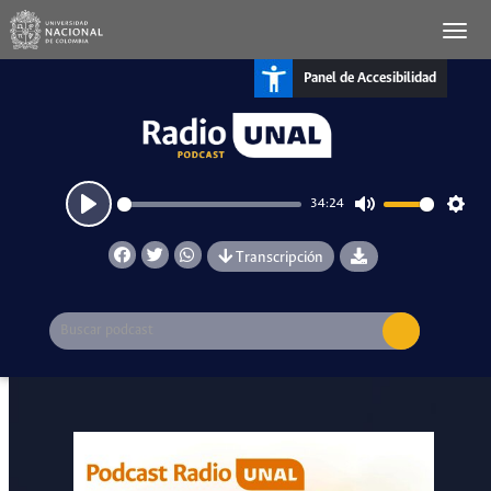
Panel de Accesibilidad
34:24
Play
Mute
Setti
Transcripción