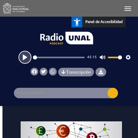
Panel de Accesibilidad
45:15
Play
Mute
Setti
Transcripción