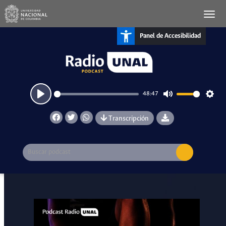
Panel de Accesibilidad
48:47
Play
Mute
Setti
Transcripción