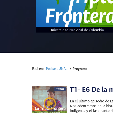
Está en:
Podcast UNAL
/
Programa
T1- E6 De la m
En el último episodio de L
Nos adentramos en la histo
indígenas y el fascinante r