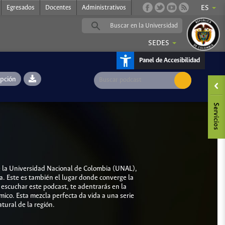
Egresados
Docentes
Administrativos
ES
SEDES
Panel de Accesibilidad
ipción
e la Universidad Nacional de Colombia (UNAL),
ia. Este es también el lugar donde converge la
l escuchar este podcast, te adentrarás en la
mico. Esta mezcla perfecta da vida a una serie
tural de la región.