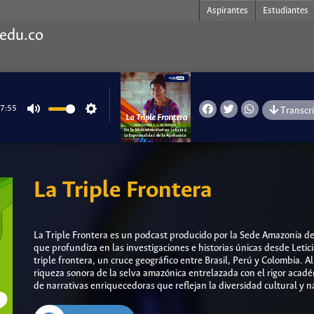
Aspirantes
Estudiantes
.edu.co
7:55
Transcr
Mute
Settings
La Triple Frontera
La Triple Frontera es un podcast producido por la Sede Amazonia d
que profundiza en las investigaciones e historias únicas desde Letic
triple frontera, un cruce geográfico entre Brasil, Perú y Colombia. A
riqueza sonora de la selva amazónica entrelazada con el rigor acadé
de narrativas enriquecedoras que reflejan la diversidad cultural y na