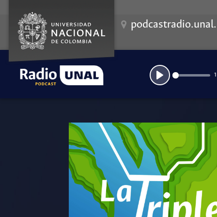
podcastradio.unal
1
Play