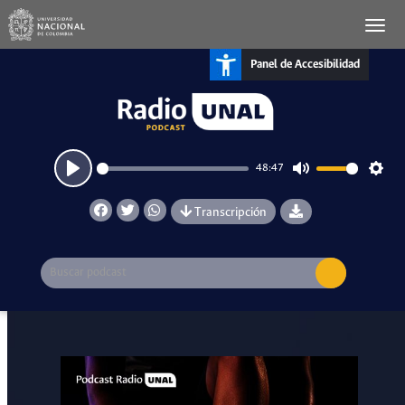
Panel de Accesibilidad
48:47
Play
Mute
Setti
Transcripción