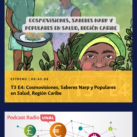
ESTRENO
|
00:45:08
T3 E4: Cosmovisiones, Saberes Narp y Populares
en Salud, Región Caribe