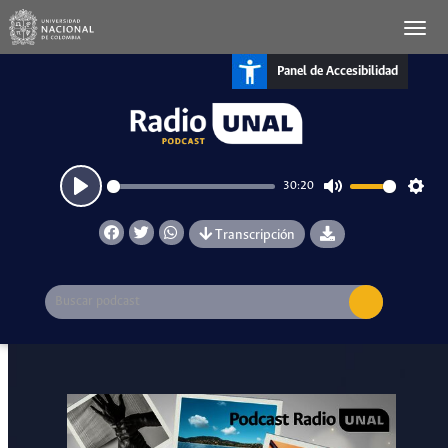
Panel de Accesibilidad
30:20
Play
Mute
Setti
Transcripción