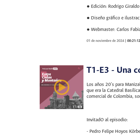
● Edición: Rodrigo Girald
● Diseño gráfico e ilustra
● Webmaster: Carlos Fabi
01 de noviembre de 2024
|
00:21:1
T1-E3 - Una c
Los años 20's para Maniza
que era la Catedral Basíli
comercial de Colombia, son
InvitadO al episodio:
- Pedro Felipe Hoyos Körbel