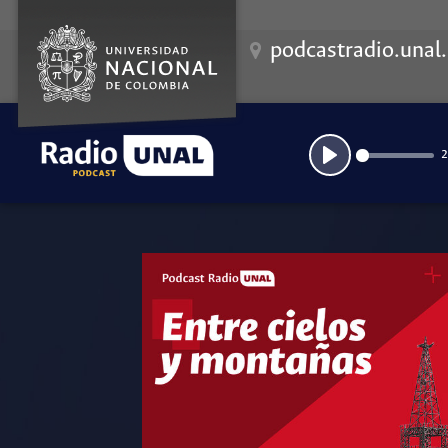
podcastradio.unal
2
Play