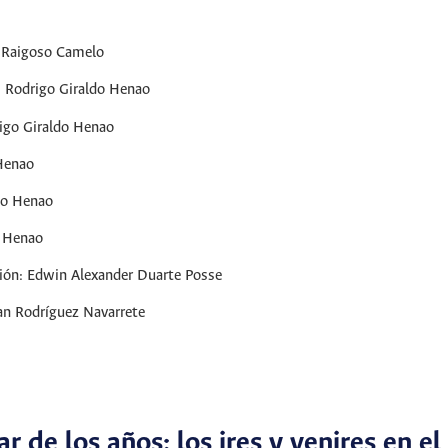
o Raigoso Camelo
: Rodrigo Giraldo Henao
igo Giraldo Henao
Henao
do Henao
o Henao
ción: Edwin Alexander Duarte Posse
an Rodríguez Navarrete
1
r de los años: los ires y venires en el 