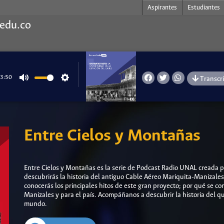
Aspirantes
Estudiantes
.edu.co
3:50
Transcr
Mute
Settings
Entre Cielos y Montañas
Entre Cielos y Montañas es la serie de Podcast Radio UNAL creada 
descubrirás la historia del antiguo Cable Aéreo Mariquita-Manizales 
conocerás los principales hitos de este gran proyecto; por qué se c
Manizales y para el país. Acompáñanos a descubrir la historia del q
mundo.