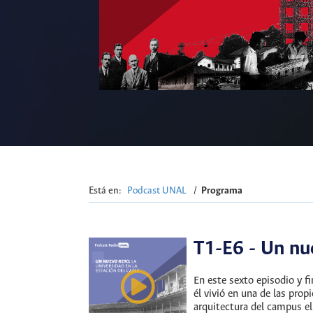
Está en:
Podcast UNAL
/
Programa
T1-E6 - Un nue
En este sexto episodio y f
él vivió en una de las prop
arquitectura del campus el