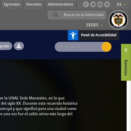
Egresados
Docentes
Administrativos
ES
SEDES
Panel de Accesibilidad
ipción
por la UNAL Sede Manizales, en la que
del siglo XX. Durante este recorrido histórico
onstruyó y que significó para una ciudad como
ue una vez fue el cable aéreo más largo del