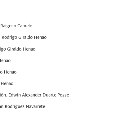
o Raigoso Camelo
: Rodrigo Giraldo Henao
igo Giraldo Henao
Henao
do Henao
o Henao
ción: Edwin Alexander Duarte Posse
an Rodríguez Navarrete