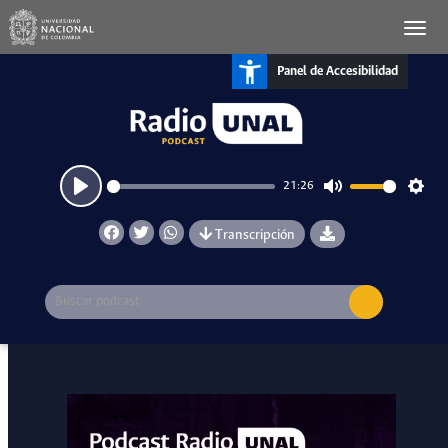
Panel de Accesibilidad
21:26
Play
Mute
Setti
Transcripción