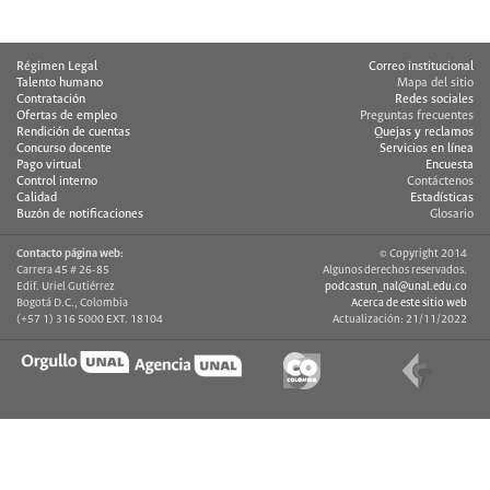
Régimen Legal
Correo institucional
Talento humano
Mapa del sitio
Contratación
Redes sociales
Ofertas de empleo
Preguntas frecuentes
Rendición de cuentas
Quejas y reclamos
Concurso docente
Servicios en línea
Pago virtual
Encuesta
Control interno
Contáctenos
Calidad
Estadísticas
Buzón de notificaciones
Glosario
Contacto página web:
© Copyright 2014
Carrera 45 # 26-85
Algunos derechos reservados.
Edif. Uriel Gutiérrez
podcastun_nal@unal.edu.co
Bogotá D.C., Colombia
Acerca de este sitio web
(+57 1) 316 5000 EXT. 18104
Actualización: 21/11/2022