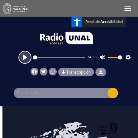
Panel de Accesibilidad
24:36
Play
Mute
Setti
Transcripción