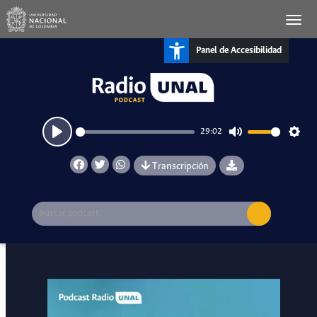
Panel de Accesibilidad
29:02
Play
Mute
Setti
Transcripción