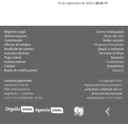
18 de septiembre de 2024
|
00:25:17
Régimen Legal
Correo institucional
Talento humano
Mapa del sitio
Contratación
Redes sociales
Ofertas de empleo
Preguntas frecuentes
Rendición de cuentas
Quejas y reclamos
Concurso docente
Servicios en línea
Pago virtual
Encuesta
Control interno
Contáctenos
Calidad
Estadísticas
Buzón de notificaciones
Glosario
Contacto página web:
© Copyright 2014
Carrera 45 # 26-85
Algunos derechos reservados.
Edif. Uriel Gutiérrez
podcastun_nal@unal.edu.co
Bogotá D.C., Colombia
Acerca de este sitio web
(+57 1) 316 5000 EXT. 18104
Actualización: 21/11/2022