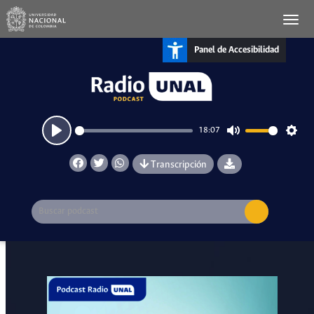
Panel de Accesibilidad
18:07
Play
Mute
Setti
Transcripción