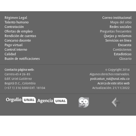
Régimen Legal
Correo institucional
Talento humano
Mapa del sitio
Contratación
Redes sociales
Ofertas de empleo
Preguntas frecuentes
Rendición de cuentas
Quejas y reclamos
Concurso docente
Servicios en línea
Pago virtual
Encuesta
Control interno
Contáctenos
Calidad
Estadísticas
Buzón de notificaciones
Glosario
Contacto página web:
© Copyright 2014
Carrera 45 # 26-85
Algunos derechos reservados.
Edif. Uriel Gutiérrez
podcastun_nal@unal.edu.co
Bogotá D.C., Colombia
Acerca de este sitio web
(+57 1) 316 5000 EXT. 18104
Actualización: 21/11/2022