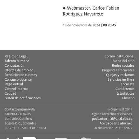
● Webmaster: Carlos Fabian
Rodríguez Navarrete
19 de noviembre de 2024
|
00:20:45
Régimen Legal
Correo institucional
Talento humano
Mapa del sitio
Contratación
Redes sociales
Ofertas de empleo
Preguntas frecuentes
Rendición de cuentas
Quejas y reclamos
Concurso docente
Servicios en línea
Pago virtual
Encuesta
Control interno
Contáctenos
Calidad
Estadísticas
Buzón de notificaciones
Glosario
Contacto página web:
© Copyright 2014
Carrera 45 # 26-85
Algunos derechos reservados.
Edif. Uriel Gutiérrez
podcastun_nal@unal.edu.co
Bogotá D.C., Colombia
Acerca de este sitio web
(+57 1) 316 5000 EXT. 18104
Actualización: 21/11/2022