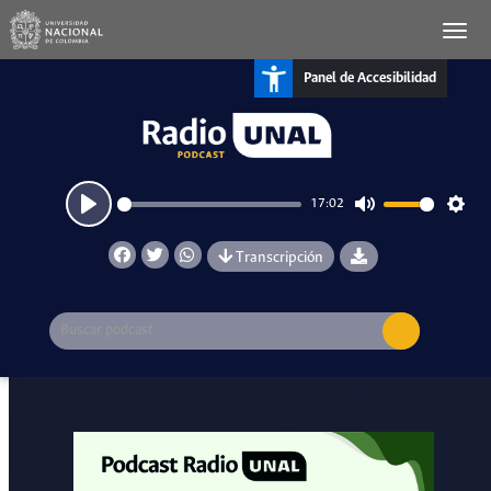
Panel de Accesibilidad
17:02
Play
Mute
Setti
Transcripción