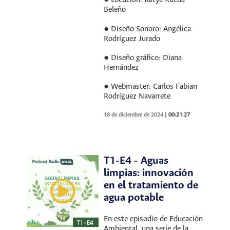
● Locución: Katya Rueda
Beleño
● Diseño Sonoro: Angélica
Rodríguez Jurado
● Diseño gráfico: Diana
Hernández
● Webmaster: Carlos Fabian
Rodríguez Navarrete
18 de diciembre de 2024
|
00:21:27
T1-E4 - Aguas
limpias: innovación
en el tratamiento de
agua potable
En este episodio de Educación
Ambiental, una serie de la