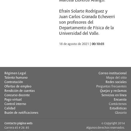
Marcela Libreros Arango.
Efraín Solarte Rodríguez y
Juan Carlos Granada Echeverri
son profesores del
Departamento de Física de la
Universidad del Valle.
18 de agosto de 2021
|
00:10:03
Régimen Legal
Correo institucional
Talento humano
Mapa del sitio
Contratación
Redes sociales
Ofertas de empleo
Preguntas frecuentes
Rendición de cuentas
Quejas y reclamos
Concurso docente
Servicios en línea
Pago virtual
Encuesta
Control interno
Contáctenos
Calidad
Estadísticas
Buzón de notificaciones
Glosario
Contacto página web:
© Copyright 2014
Carrera 45 # 26-85
Algunos derechos reservados.