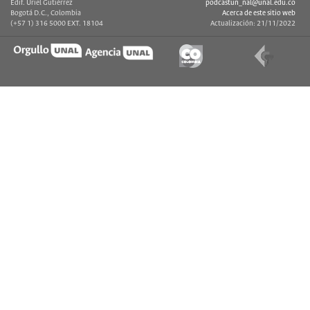
Edif. Uriel Gutiérrez
podcastun_nal@unal.edu.co
Bogotá D.C., Colombia
Acerca de este sitio web
(+57 1) 316 5000 EXT. 18104
Actualización: 21/11/2022