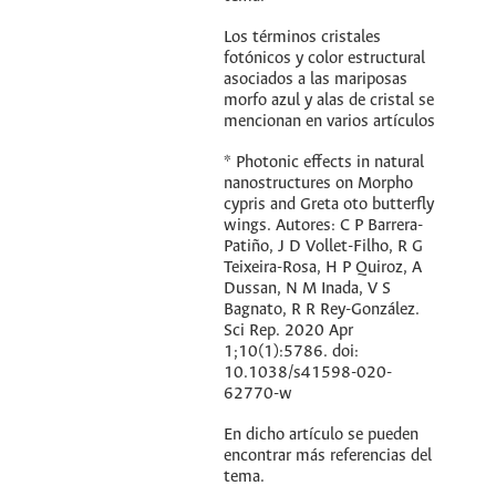
Los términos cristales
fotónicos y color estructural
asociados a las mariposas
morfo azul y alas de cristal se
mencionan en varios artículos
* Photonic effects in natural
nanostructures on Morpho
cypris and Greta oto butterfly
wings. Autores: C P Barrera-
Patiño, J D Vollet-Filho, R G
Teixeira-Rosa, H P Quiroz, A
Dussan, N M Inada, V S
Bagnato, R R Rey-González.
Sci Rep. 2020 Apr
1;10(1):5786. doi:
10.1038/s41598-020-
62770-w
En dicho artículo se pueden
encontrar más referencias del
tema.