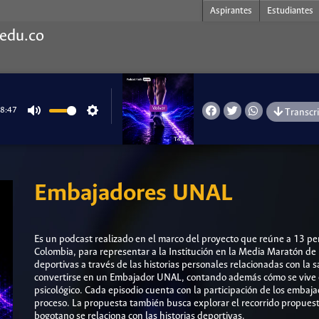
Aspirantes
Estudiantes
.edu.co
8:47
Transcr
Mute
Settings
Embajadores UNAL
Es un podcast realizado en el marco del proyecto que reúne a 13 pe
Colombia, para representar a la Institución en la Media Maratón de
deportivas a través de las historias personales relacionadas con la 
convertirse en un Embajador UNAL, contando además cómo se vive e
psicológico. Cada episodio cuenta con la participación de los embaj
proceso. La propuesta también busca explorar el recorrido propuesto 
bogotano se relaciona con las historias deportivas.