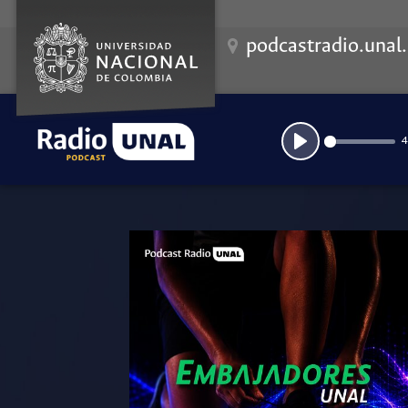
podcastradio.unal
4
Play