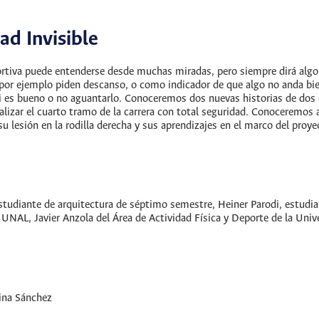
ad Invisible
portiva puede entenderse desde muchas miradas, pero siempre dirá algo.
 por ejemplo piden descanso, o como indicador de que algo no anda bien
 si es bueno o no aguantarlo. Conoceremos dos nuevas historias de d
izar el cuarto tramo de la carrera con total seguridad. Conoceremos a
u lesión en la rodilla derecha y sus aprendizajes en el marco del pro
estudiante de arquitectura de séptimo semestre, Heiner Parodi, estud
UNAL, Javier Anzola del Área de Actividad Física y Deporte de la Uni
Jina Sánchez