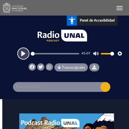
Panel de Accesibilidad
45:07
Play
Mute
Setti
Transcripción